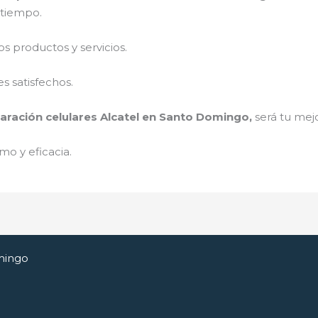
a tiempo.
 productos y servicios.
s satisfechos.
aración celulares Alcatel en Santo Domingo,
será tu mej
mo y eficacia.
mingo