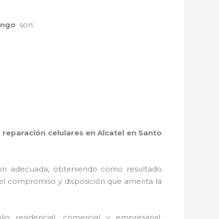
mingo
son:
a
reparación celulares en Alcatel en Santo
ión adecuada, obteniendo como resultado
el compromiso y disposición que amerita la
 residencial, comercial y empresarial,