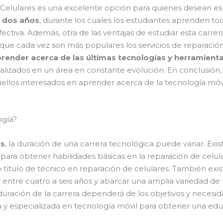
 Celulares es una excelente opción para quienes desean es
 dos años
, durante los cuales los estudiantes aprenden to
ctiva. Además, otra de las ventajas de estudiar esta carre
a que cada vez son más populares los servicios de reparaci
render acerca de las últimas tecnologías y herramienta
ctualizados en un área en constante evolución. En conclusió
ellos interesados en aprender acerca de la tecnología móv
ogía?
es
, la duración de una carrera tecnológica puede variar. Exi
para obtener habilidades básicas en la reparación de celu
 título de técnico en reparación de celulares. También exist
entre cuatro a seis años y abarcar una amplia variedad de 
 duración de la carrera dependerá de los objetivos y nece
a y especializada en tecnología móvil para obtener una ed