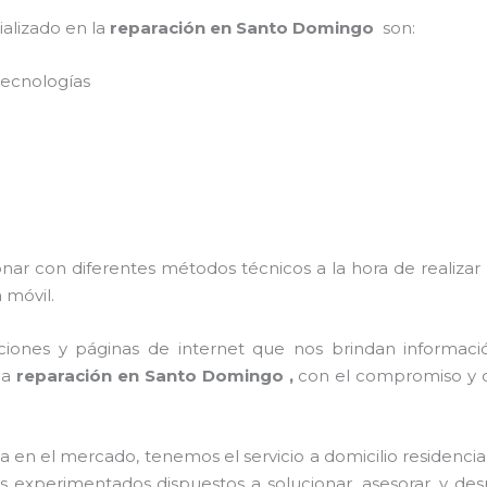
ializado en la
reparación en Santo Domingo
son:
 tecnologías
onar con diferentes métodos técnicos a la hora de realizar
 móvil.
ciones y páginas de internet que nos brindan informac
 a
reparación en Santo Domingo ,
con el compromiso y d
n el mercado, tenemos el servicio a domicilio residencial
os experimentados dispuestos a solucionar, asesorar, y de