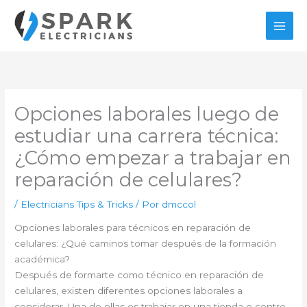
Ir
al
contenido
Opciones laborales luego de
estudiar una carrera técnica:
¿Cómo empezar a trabajar en
reparación de celulares?
/
Electricians Tips & Tricks
/ Por
dmccol
Opciones laborales para técnicos en reparación de
celulares: ¿Qué caminos tomar después de la formación
académica?
Después de formarte como técnico en reparación de
celulares, existen diferentes opciones laborales a
considerar. Una de ellas es trabajar en una tienda o centro