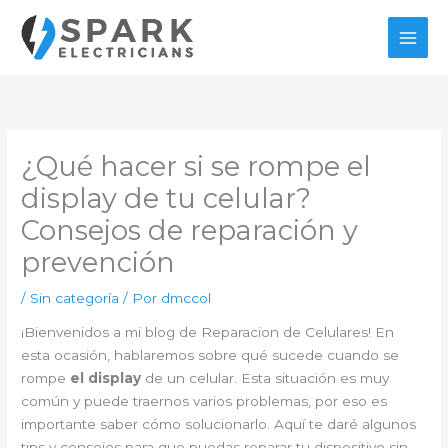
Ir
al
contenido
¿Qué hacer si se rompe el
display de tu celular?
Consejos de reparación y
prevención
/
Sin categoría
/ Por
dmccol
¡Bienvenidos a mi blog de Reparacion de Celulares! En
esta ocasión, hablaremos sobre qué sucede cuando se
rompe
el display
de un celular. Esta situación es muy
común y puede traernos varios problemas, por eso es
importante saber cómo solucionarlo. Aquí te daré algunos
tips y consejos para que puedas reparar tu dispositivo sin