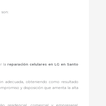
o
son:
r la
reparación celulares en LG en Santo
ión adecuada, obteniendo como resultado
ompromiso y disposición que amerita la alta
 residencial, comercial y empresarial,