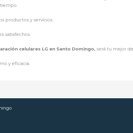
a tiempo.
 productos y servicios.
s satisfechos.
aración celulares LG en Santo Domingo,
será tu mejor de
mo y eficacia.
mingo