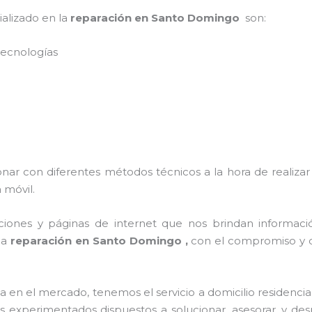
ializado en la
reparación en Santo Domingo
son:
 tecnologías
onar con diferentes métodos técnicos a la hora de realizar
 móvil.
ciones y páginas de internet que nos brindan informac
 a
reparación en Santo Domingo ,
con el compromiso y d
n el mercado, tenemos el servicio a domicilio residencial
os experimentados dispuestos a solucionar, asesorar, y de