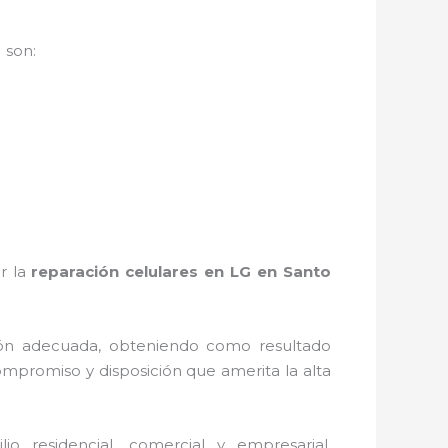
o
son:
r la
reparación celulares en LG en Santo
ión adecuada, obteniendo como resultado
ompromiso y disposición que amerita la alta
 residencial, comercial y empresarial,