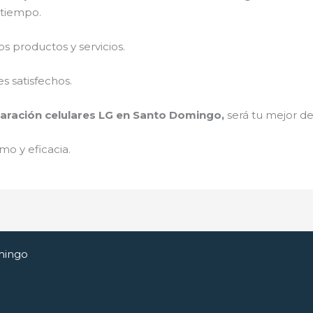
a tiempo.
 productos y servicios.
s satisfechos.
aración celulares LG en Santo Domingo,
será tu mejor de
mo y eficacia.
mingo