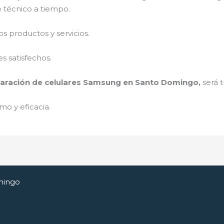
e técnico a tiempo.
 productos y servicios.
s satisfechos.
aración de celulares Samsung en Santo Domingo,
será 
mo y eficacia.
mingo