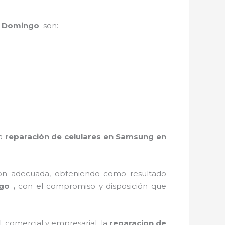
to Domingo
son:
la
reparación de celulares en Samsung en
ión adecuada, obteniendo como resultado
go ,
con el compromiso y disposición que
 comercial y empresarial, la
reparacion de