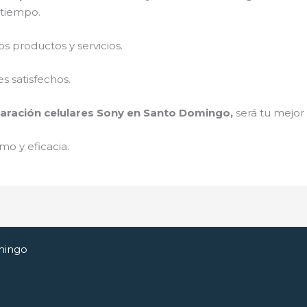
a tiempo.
 productos y servicios.
s satisfechos.
aración celulares Sony en Santo Domingo,
será tu mejor
mo y eficacia.
mingo