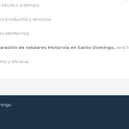
e técnico a tiempo.
 productos y servicios.
s satisfechos.
aración de celulares Motorola en Santo Domingo,
será 
mo y eficacia.
mingo