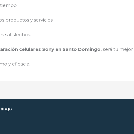
a tiempo.
 productos y servicios.
s satisfechos.
aración celulares Sony en Santo Domingo,
será tu mejor
mo y eficacia.
mingo